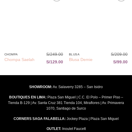
Añadir
Añadir
a la
a la
lista de
lista de
deseos
deseos
S/
249.00
S/
209.00
CHOMPA
BLUSA
Chompa Saelah
Blusa Demie
S/
129.00
S/
99.00
SHOWROOM:
Av. Salaverry 3285 – San Isidro
BOUTIQUES EN LIMA:
Plaza San Miguel | C.C. El Polo – Primer Piso –
Tienda B-129 | Av. Santa Cruz 381 Tienda 104, Miraflores | Av. Primavera
1070, Santiago de Surco
CORNERS SAGA FALABELLA:
Jockey Plaza | Plaza San Miguel
OUTLET:
Inoulet Faucett