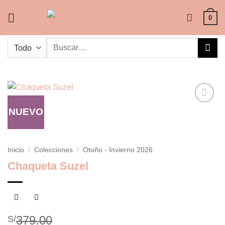
Saltar
al
0
contenido
Buscar
por:
NUEVO
Añadir
a la
lista de
deseos
Inicio
/
Colecciones
/
Otoño - Invierno 2026
Chaqueta Suzel
379.00
S/