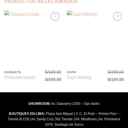
PRODUCTOS RELACIONADOS
Añadir
Añadir
a la
a la
lista de
lista de
deseos
deseos
S/
329.00
S/
209.00
CHAQUETA
CAPRI
Chaqueta Ursula
Capri Merling
S/
169.00
S/
104.50
SHOWROOM:
Av. Salaverry 3285 – San Isidro
BOUTIQUES EN LIMA:
Plaza San Miguel | C.C. El Polo – Primer Piso –
Tienda B-129 | Av. Santa Cruz 381 Tienda 104, Miraflores | Av. Primavera
1070, Santiago de Surco