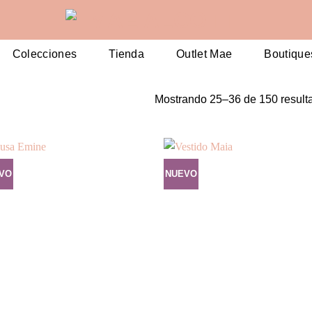
Colecciones
Tienda
Outlet Mae
Boutique
Mostrando 25–36 de 150 result
VO
NUEVO
Añadir
Aña
a la
a 
lista de
list
deseos
des
+