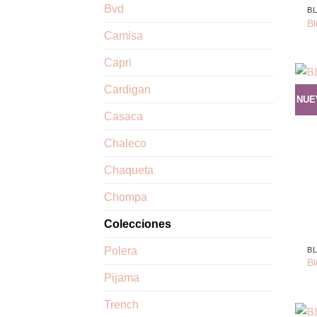
Bvd
B
B
Camisa
Capri
Cardigan
NUE
Casaca
Chaleco
Chaqueta
Chompa
Colecciones
+
Polera
B
Bl
Pijama
Trench