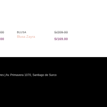
+
.00
S/
209.00
BLUSA
Blusa Zayra
.00
S/
169.00
res | Av. Primavera 1070, Santiago de Surco