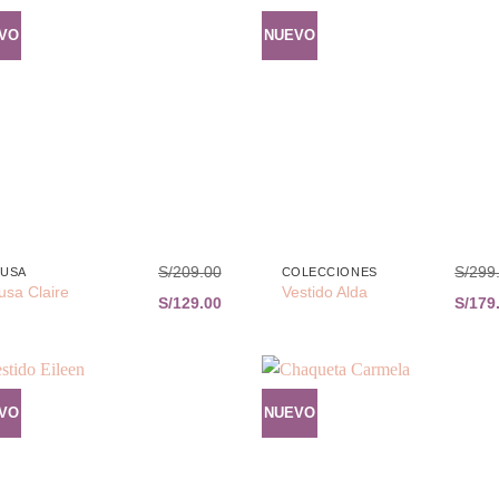
VO
NUEVO
Añadir
Aña
a la
a 
lista de
list
deseos
des
+
S/
209.00
S/
299
LUSA
COLECCIONES
usa Claire
Vestido Alda
S/
129.00
S/
179
VO
NUEVO
Añadir
Aña
a la
a 
lista de
list
deseos
des