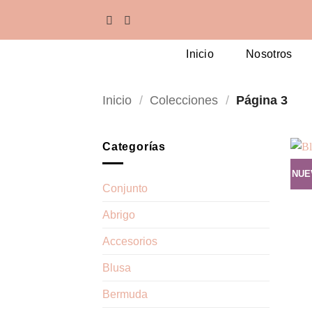
Saltar
al
contenido
Inicio
Nosotros
Inicio
/
Colecciones
/
Página 3
Categorías
NUE
Conjunto
Abrigo
Accesorios
Blusa
Bermuda
+