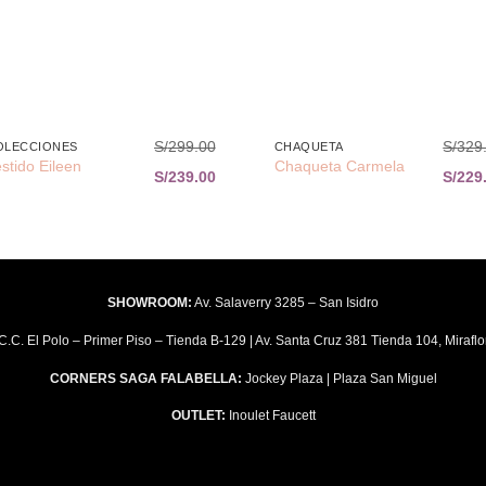
+
S/
299.00
S/
329
OLECCIONES
CHAQUETA
stido Eileen
Chaqueta Carmela
S/
239.00
S/
229
SHOWROOM:
Av. Salaverry 3285 – San Isidro
C.C. El Polo – Primer Piso – Tienda B-129 | Av. Santa Cruz 381 Tienda 104, Miraflo
CORNERS SAGA FALABELLA:
Jockey Plaza | Plaza San Miguel
OUTLET:
Inoulet Faucett