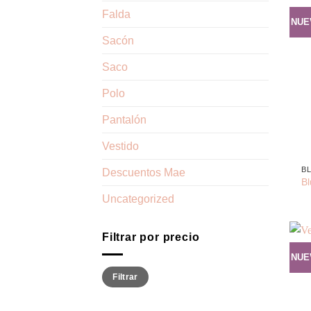
Falda
NUE
Sacón
Saco
Polo
Pantalón
+
Vestido
B
Descuentos Mae
Bl
Uncategorized
Filtrar por precio
NUE
Precio
Precio
Filtrar
mínimo
máximo