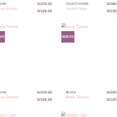
S/
209.00
S/
299
LUSA
COLECCIONES
lusa Emine
Vestido Maia
S/
169.00
S/
239
VO
NUEVO
Añadir
Aña
a la
a 
lista de
list
deseos
des
+
S/
209.00
S/
209
LUSA
BLUSA
usa Ninette
Blusa Tamara
S/
169.00
S/
129