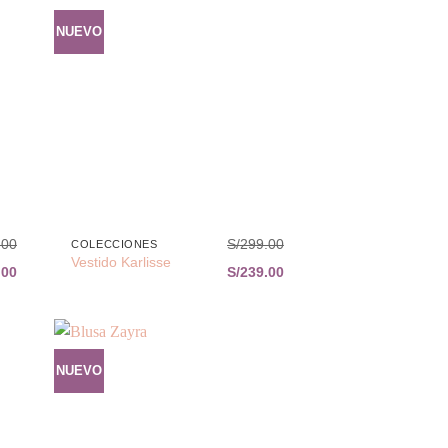
NUEVO
dir
Añadir
la
a la
a de
lista de
eos
deseos
+
.00
S/
299.00
COLECCIONES
Vestido Karlisse
.00
S/
239.00
NUEVO
dir
Añadir
la
a la
a de
lista de
eos
deseos