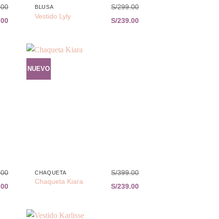
.00
S/
299.00
BLUSA
Vestido Lyly
.00
S/
239.00
NUEVO
dir
Añadir
la
a la
a de
lista de
eos
deseos
+
.00
S/
399.00
CHAQUETA
Chaqueta Kiara
.00
S/
239.00